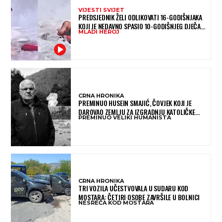
VIJESTI SVIJET
PREDSJEDNIK ŽELI ODLIKOVATI 16-GODIŠNJAKA
KOJI JE NEDAVNO SPASIO 10-GODIŠNJEG DJEČAKA
MLADI HEROJ
IZ SMRTONOSNIH VALOVA
CRNA HRONIKA
PREMINUO HUSEIN SMAJIĆ, ČOVJEK KOJI JE
DAROVAO ZEMLJU ZA IZGRADNJU KATOLIČKE
PREMINUO VELIKI HUMANISTA
CRKVE U BUGOJNU
CRNA HRONIKA
TRI VOZILA UČESTVOVALA U SUDARU KOD
MOSTARA: ČETIRI OSOBE ZAVRŠILE U BOLNICI
NESREĆA KOD MOSTARA