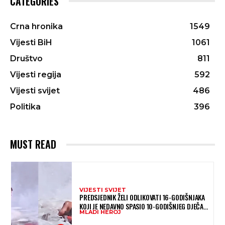
CATEGORIES
Crna hronika
1549
Vijesti BiH
1061
Društvo
811
Vijesti regija
592
Vijesti svijet
486
Politika
396
MUST READ
VIJESTI SVIJET
PREDSJEDNIK ŽELI ODLIKOVATI 16-GODIŠNJAKA
KOJI JE NEDAVNO SPASIO 10-GODIŠNJEG DJEČAKA
MLADI HEROJ
IZ SMRTONOSNIH VALOVA