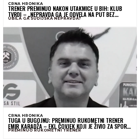
CRNA HRONIKA
TRENER PREMINUO NAKON UTAKMICE U BIH: KLUB
TVRDI – „NEPRAVDA GA JE ODVELA NA PUT BEZ
UBILA GA SUDIJSKA NEPRAVDA?
POVRATKA“
CRNA HRONIKA
TUGA U BUGOJNU: PREMINUO RUKOMETNI TRENER
EMIR KARADŽA – EKI, ČOVJEK KOJI JE ŽIVIO ZA SPORT
PREMINUO RUKOMETNI TRENER
I LJUDE