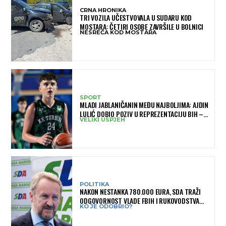
CRNA HRONIKA
TRI VOZILA UČESTVOVALA U SUDARU KOD
MOSTARA: ČETIRI OSOBE ZAVRŠILE U BOLNICI
NESREĆA KOD MOSTARA
SPORT
MLADI JABLANIČANIN MEĐU NAJBOLJIMA: AJDIN
LULIĆ DOBIO POZIV U REPREZENTACIJU BIH –
VELIKI USPJEH
BRANIT ĆE BOJE BIH NA SLOVENIA BALL
POLITIKA
NAKON NESTANKA 780.000 EURA, SDA TRAŽI
ODGOVORNOST VLADE FBIH I RUKOVODSTVA
KO JE ODOBRIO?
IGMANA