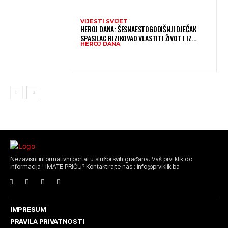
VIJESTI SVIJET
HEROJ DANA: ŠESNAESTOGODIŠNJI DJEČAK
SPASILAC RIZIKOVAO VLASTITI ŽIVOT I IZ
HEROJ DANA
OGROMNIH VALOVA SPASIO 10-GODIŠNJEG
DJEČAKA
Nezavisni informativni portal u službi svih građana. Vaš prvi klik do
informacija ! IMATE PRIČU? Kontaktirajte nas : info@prviklik.ba
IMPRESUM
PRAVILA PRIVATNOSTI