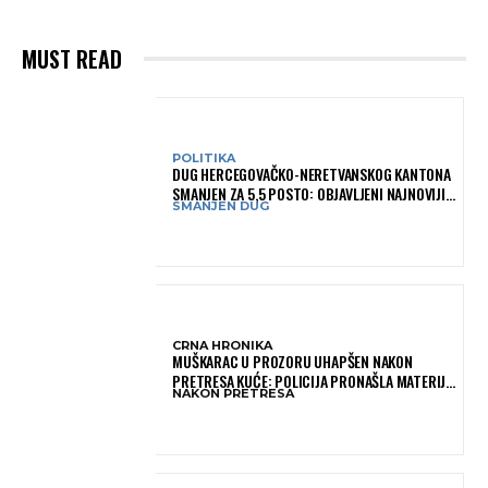
MUST READ
POLITIKA
DUG HERCEGOVAČKO-NERETVANSKOG KANTONA
SMANJEN ZA 5,5 POSTO: OBJAVLJENI NAJNOVIJI
SMANJEN DUG
PODACI MINISTARSTVA FINANSIJA
CRNA HRONIKA
MUŠKARAC U PROZORU UHAPŠEN NAKON
PRETRESA KUĆE: POLICIJA PRONAŠLA MATERIJU
NAKON PRETRESA
KOJA ASOCIRA NA HEROIN I PRIBOR ZA
KONZUMACIJU