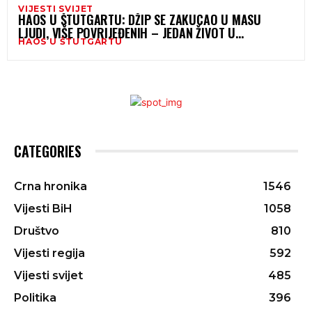
VIJESTI SVIJET
HAOS U ŠTUTGARTU: DŽIP SE ZAKUCAO U MASU
LJUDI, VIŠE POVRIJEĐENIH – JEDAN ŽIVOT U
HAOS U ŠTUTGARTU
OPASNOSTI
CATEGORIES
Crna hronika
1546
Vijesti BiH
1058
Društvo
810
Vijesti regija
592
Vijesti svijet
485
Politika
396