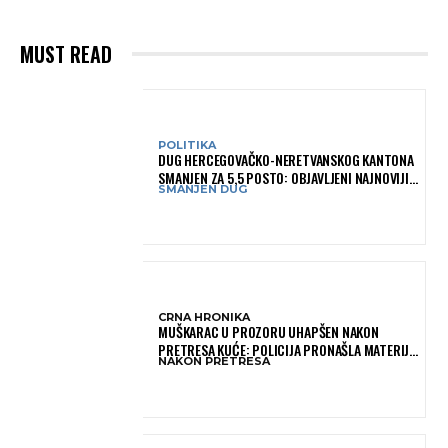
MUST READ
POLITIKA
DUG HERCEGOVAČKO-NERETVANSKOG KANTONA
SMANJEN ZA 5,5 POSTO: OBJAVLJENI NAJNOVIJI
SMANJEN DUG
PODACI MINISTARSTVA FINANSIJA
CRNA HRONIKA
MUŠKARAC U PROZORU UHAPŠEN NAKON
PRETRESA KUĆE: POLICIJA PRONAŠLA MATERIJU
NAKON PRETRESA
KOJA ASOCIRA NA HEROIN I PRIBOR ZA
KONZUMACIJU