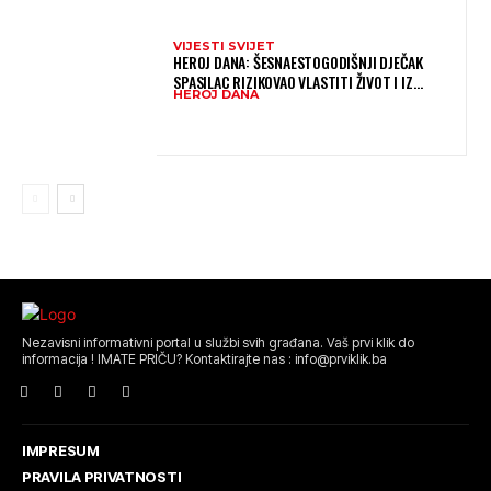
VIJESTI SVIJET
HEROJ DANA: ŠESNAESTOGODIŠNJI DJEČAK
SPASILAC RIZIKOVAO VLASTITI ŽIVOT I IZ
HEROJ DANA
OGROMNIH VALOVA SPASIO 10-GODIŠNJEG
DJEČAKA
Nezavisni informativni portal u službi svih građana. Vaš prvi klik do
informacija ! IMATE PRIČU? Kontaktirajte nas : info@prviklik.ba
IMPRESUM
PRAVILA PRIVATNOSTI