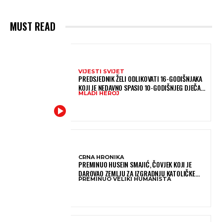
MUST READ
VIJESTI SVIJET
PREDSJEDNIK ŽELI ODLIKOVATI 16-GODIŠNJAKA
KOJI JE NEDAVNO SPASIO 10-GODIŠNJEG DJEČAKA
MLADI HEROJ
IZ SMRTONOSNIH VALOVA
CRNA HRONIKA
PREMINUO HUSEIN SMAJIĆ, ČOVJEK KOJI JE
DAROVAO ZEMLJU ZA IZGRADNJU KATOLIČKE
PREMINUO VELIKI HUMANISTA
CRKVE U BUGOJNU