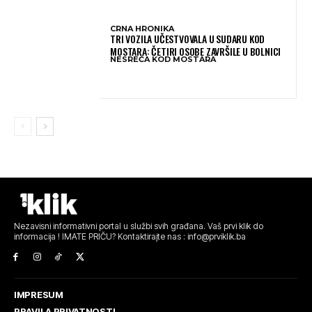
CRNA HRONIKA
TRI VOZILA UČESTVOVALA U SUDARU KOD
MOSTARA: ČETIRI OSOBE ZAVRŠILE U BOLNICI
NESREĆA KOD MOSTARA
Nezavisni informativni portal u službi svih građana. Vaš prvi klik do
informacija ! IMATE PRIČU? Kontaktirajte nas : info@prviklik.ba
IMPRESUM
PRAVILA PRIVATNOSTI