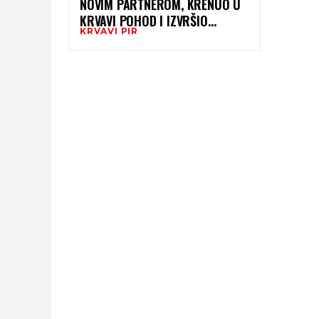
NOVIM PARTNEROM, KRENUO U
KRVAVI POHOD I IZVRŠIO
KRVAVI PIR
UBISTVO – NAJAVIO JAVNO NA
DRUŠTVENIM MREŽAMA