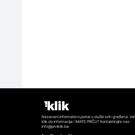
Nezavisni informativni portal u službi svih građana. Vaš
klik do informacija ! IMATE PRIČU? Kontaktirajte nas :
info@prviklik.ba