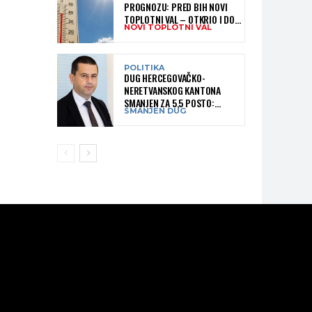
PROGNOZU: PRED BIH NOVI
TOPLOTNI VAL – OTKRIO I DO
NOVI TOPLOTNI VAL
KADA BI MOGAO TRAJATI
POLITIKA
DUG HERCEGOVAČKO-
NERETVANSKOG KANTONA
SMANJEN ZA 5,5 POSTO:
SMANJEN DUG
OBJAVLJENI NAJNOVIJI PODACI
MINISTARSTVA FINANSIJA