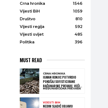
Crna hronika
1546
Vijesti BiH
1059
Društvo
810
Vijesti regija
592
Vijesti svijet
485
Politika
396
MUST READ
CRNA HRONIKA
IGMAN KONJIC POTVRDIO
POKUŠAJ SOFISTICIRANE
RAČUNARSKE PREVARE: VEĆI
MEĐUNARODNA PREVARA
DIO NOVCA BLOKIRAN,
OČEKUJE SE POVRAT
SREDSTAVA
VIJESTI BIH
NEDIM SLADIĆ OBJAVIO