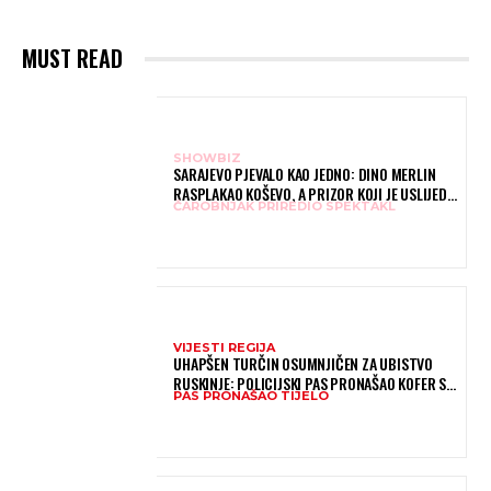
MUST READ
SHOWBIZ
SARAJEVO PJEVALO KAO JEDNO: DINO MERLIN
RASPLAKAO KOŠEVO, A PRIZOR KOJI JE USLIJEDIO
ČAROBNJAK PRIREDIO SPEKTAKL
DUGO ĆE SE PAMTITI – HILJADE LJUDI PJEVALO
“LJILJANE”
VIJESTI REGIJA
UHAPŠEN TURČIN OSUMNJIČEN ZA UBISTVO
RUSKINJE: POLICIJSKI PAS PRONAŠAO KOFER S
PAS PRONAŠAO TIJELO
TIJELOM