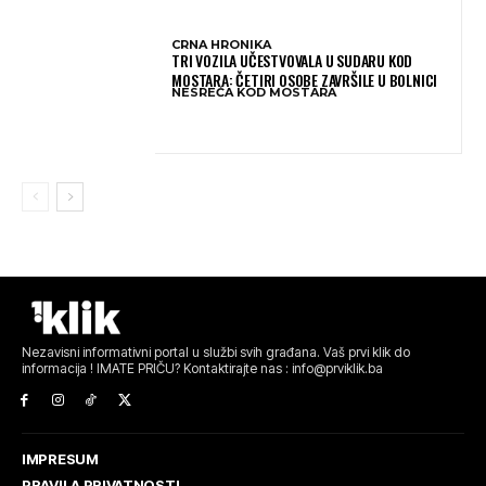
CRNA HRONIKA
TRI VOZILA UČESTVOVALA U SUDARU KOD
MOSTARA: ČETIRI OSOBE ZAVRŠILE U BOLNICI
NESREĆA KOD MOSTARA
Nezavisni informativni portal u službi svih građana. Vaš prvi klik do
informacija ! IMATE PRIČU? Kontaktirajte nas : info@prviklik.ba
IMPRESUM
PRAVILA PRIVATNOSTI