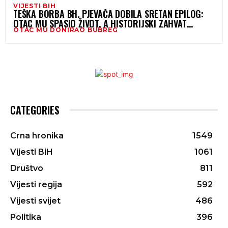
VIJESTI BIH
TEŠKA BORBA BH. PJEVAČA DOBILA SRETAN EPILOG:
OTAC MU SPASIO ŽIVOT, A HISTORIJSKI ZAHVAT
OTAC MU DONIRAO BUBREG
IZVEDEN JE U MOSTARU
CATEGORIES
Crna hronika
1549
Vijesti BiH
1061
Društvo
811
Vijesti regija
592
Vijesti svijet
486
Politika
396