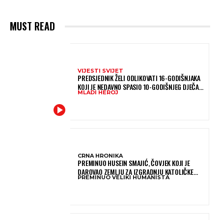
MUST READ
VIJESTI SVIJET
PREDSJEDNIK ŽELI ODLIKOVATI 16-GODIŠNJAKA
KOJI JE NEDAVNO SPASIO 10-GODIŠNJEG DJEČAKA
MLADI HEROJ
IZ SMRTONOSNIH VALOVA
CRNA HRONIKA
PREMINUO HUSEIN SMAJIĆ, ČOVJEK KOJI JE
DAROVAO ZEMLJU ZA IZGRADNJU KATOLIČKE
PREMINUO VELIKI HUMANISTA
CRKVE U BUGOJNU