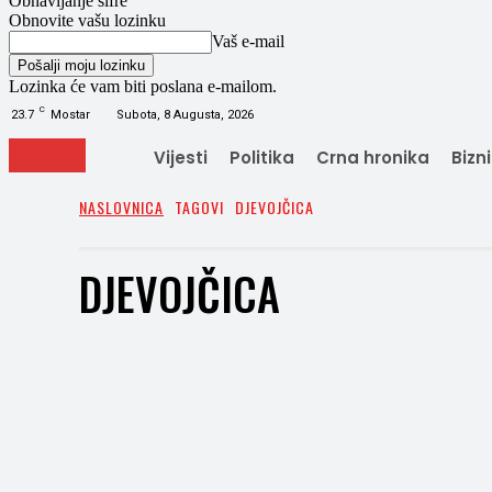
Obnavljanje šifre
Obnovite vašu lozinku
Vaš e-mail
Lozinka će vam biti poslana e-mailom.
C
23.7
Mostar
Subota, 8 Augusta, 2026
Vijesti
Politika
Crna hronika
Bizn
NASLOVNICA
TAGOVI
DJEVOJČICA
DJEVOJČICA