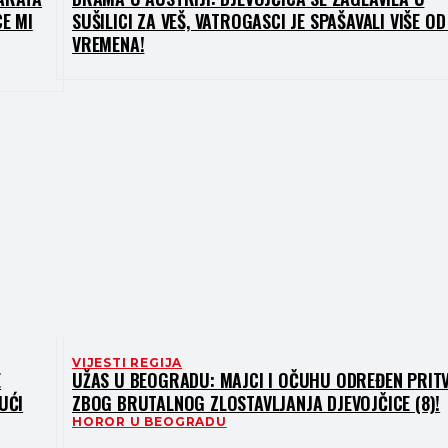
E MI
SUŠILICI ZA VEŠ, VATROGASCI JE SPAŠAVALI VIŠE OD
VREMENA!
VIJESTI REGIJA
E
UŽAS U BEOGRADU: MAJCI I OČUHU ODREĐEN PRIT
UĆI
ZBOG BRUTALNOG ZLOSTAVLJANJA DJEVOJČICE (8)!
HOROR U BEOGRADU