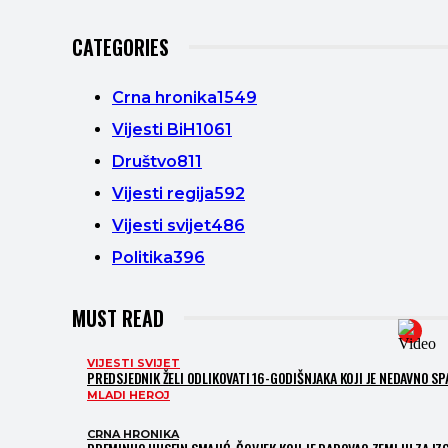
CATEGORIES
Crna hronika
1549
Vijesti BiH
1061
Društvo
811
Vijesti regija
592
Vijesti svijet
486
Politika
396
MUST READ
VIJESTI SVIJET
PREDSJEDNIK ŽELI ODLIKOVATI 16-GODIŠNJAKA KOJI JE NEDAVNO S
MLADI HEROJ
CRNA HRONIKA