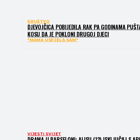
DRUŠTVO
DJEVOJČICA POBIJEDILA RAK PA GODINAMA PUŠT
KOSU DA JE POKLONI DRUGOJ DJECI
"MAMA USPJELA SAM"
VIJESTI SVIJET
DRAMA U BARSELONI: ALISU (12) ISKLJUČILI S A