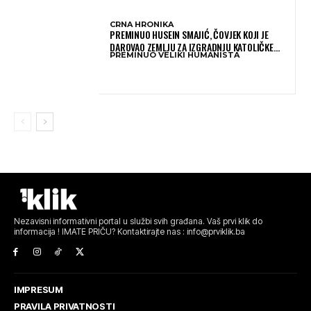
CRNA HRONIKA
PREMINUO HUSEIN SMAJIĆ, ČOVJEK KOJI JE
DAROVAO ZEMLJU ZA IZGRADNJU KATOLIČKE
PREMINUO VELIKI HUMANISTA
CRKVE U BUGOJNU
Nezavisni informativni portal u službi svih građana. Vaš prvi klik do
informacija ! IMATE PRIČU? Kontaktirajte nas : info@prviklik.ba
IMPRESUM
PRAVILA PRIVATNOSTI