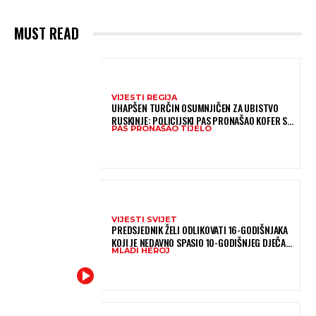
MUST READ
VIJESTI REGIJA
UHAPŠEN TURČIN OSUMNJIČEN ZA UBISTVO
RUSKINJE: POLICIJSKI PAS PRONAŠAO KOFER S
PAS PRONAŠAO TIJELO
TIJELOM
VIJESTI SVIJET
PREDSJEDNIK ŽELI ODLIKOVATI 16-GODIŠNJAKA
KOJI JE NEDAVNO SPASIO 10-GODIŠNJEG DJEČAKA
MLADI HEROJ
IZ SMRTONOSNIH VALOVA