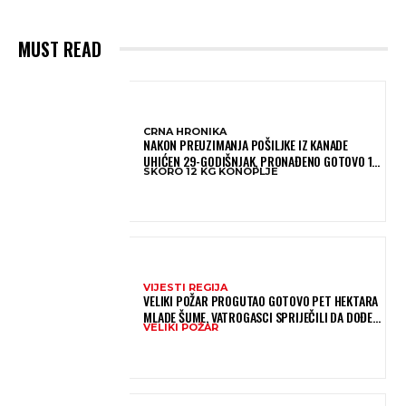
MUST READ
CRNA HRONIKA
NAKON PREUZIMANJA POŠILJKE IZ KANADE
UHIĆEN 29-GODIŠNJAK, PRONAĐENO GOTOVO 12
SKORO 12 KG KONOPLJE
KILOGRAMA KONOPLJE
VIJESTI REGIJA
VELIKI POŽAR PROGUTAO GOTOVO PET HEKTARA
MLADE ŠUME, VATROGASCI SPRIJEČILI DA DOĐE
VELIKI POŽAR
DO JOŠ VEĆE KATASTROFE