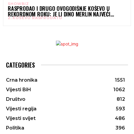
SHOWBIZ
RASPRODAO I DRUGO OVOGODIŠNJE KOŠEVO U
REKORDNOM ROKU: JE LI DINO MERLIN NAJVEĆI
2. KOŠEVO RASPRODATO
MUZIČAR SVIH VREMENA NA BALKANU?
CATEGORIES
Crna hronika
1551
Vijesti BiH
1062
Društvo
812
Vijesti regija
593
Vijesti svijet
486
Politika
396