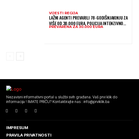
VIJESTI REGIJA
LAŽNI AGENTI PREVARILI 78-GODIŠNJAKINJU ZA
VIŠE OD 30.000 EURA, POLICIJA INTENZIVNO
PREVARENA ZA 30.000 EURA
TRAGA ZA POČINITELJIMA
Nezavisni informativni portal u službi svih građana. Vaš prvi klik do
informacija ! IMATE PRIČU? Kontaktirajte nas : info@prviklik.ba
IMPRESUM
PRAVILA PRIVATNOSTI