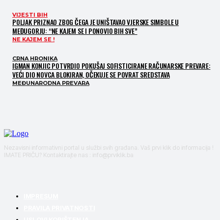
VIJESTI BIH
POLJAK PRIZNAO ZBOG ČEGA JE UNIŠTAVAO VJERSKE SIMBOLE U
MEĐUGORJU: “NE KAJEM SE I PONOVIO BIH SVE”
NE KAJEM SE !
CRNA HRONIKA
IGMAN KONJIC POTVRDIO POKUŠAJ SOFISTICIRANE RAČUNARSKE PREVARE:
VEĆI DIO NOVCA BLOKIRAN, OČEKUJE SE POVRAT SREDSTAVA
MEĐUNARODNA PREVARA
Nezavisni informativni portal u službi svih građana. Vaš prvi klik do informacija !
IMATE PRIČU? Kontaktirajte nas : info@prviklik.ba
IMPRESUM
PRAVILA PRIVATNOSTI
USLOVI KORIŠTENJA