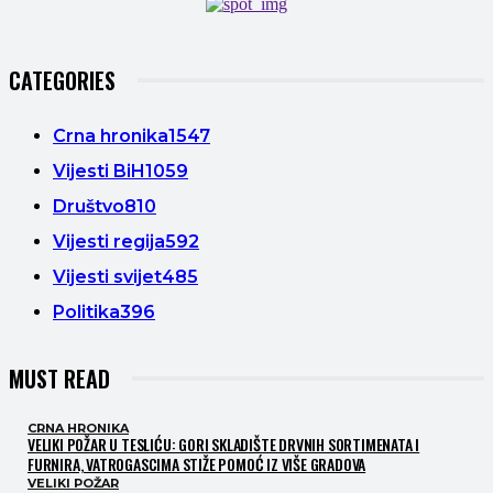
CATEGORIES
Crna hronika
1547
Vijesti BiH
1059
Društvo
810
Vijesti regija
592
Vijesti svijet
485
Politika
396
MUST READ
CRNA HRONIKA
VELIKI POŽAR U TESLIĆU: GORI SKLADIŠTE DRVNIH SORTIMENATA I
FURNIRA, VATROGASCIMA STIŽE POMOĆ IZ VIŠE GRADOVA
VELIKI POŽAR