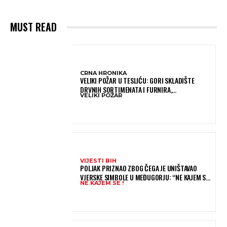
MUST READ
CRNA HRONIKA
VELIKI POŽAR U TESLIĆU: GORI SKLADIŠTE
DRVNIH SORTIMENATA I FURNIRA,
VELIKI POŽAR
VATROGASCIMA STIŽE POMOĆ IZ VIŠE GRADOVA
VIJESTI BIH
POLJAK PRIZNAO ZBOG ČEGA JE UNIŠTAVAO
VJERSKE SIMBOLE U MEĐUGORJU: “NE KAJEM SE I
NE KAJEM SE !
PONOVIO BIH SVE”