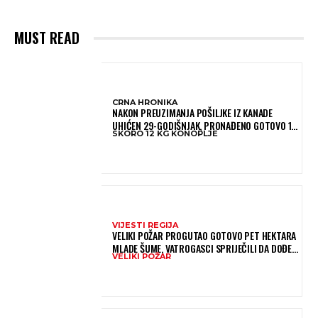
MUST READ
CRNA HRONIKA
NAKON PREUZIMANJA POŠILJKE IZ KANADE
UHIĆEN 29-GODIŠNJAK, PRONAĐENO GOTOVO 12
SKORO 12 KG KONOPLJE
KILOGRAMA KONOPLJE
VIJESTI REGIJA
VELIKI POŽAR PROGUTAO GOTOVO PET HEKTARA
MLADE ŠUME, VATROGASCI SPRIJEČILI DA DOĐE
VELIKI POŽAR
DO JOŠ VEĆE KATASTROFE