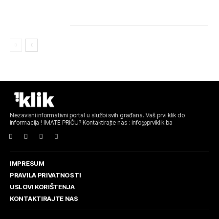
VATROGASCIMA STIŽE POMOĆ IZ VIŠE GRADOVA
Nezavisni informativni portal u službi svih građana. Vaš prvi klik do
informacija ! IMATE PRIČU? Kontaktirajte nas : info@prviklik.ba
IMPRESUM
PRAVILA PRIVATNOSTI
USLOVI KORIŠTENJA
KONTAKTIRAJTE NAS