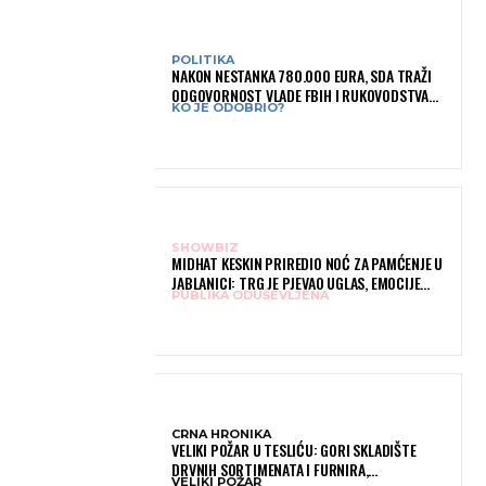
POLITIKA
NAKON NESTANKA 780.000 EURA, SDA TRAŽI
ODGOVORNOST VLADE FBIH I RUKOVODSTVA
KO JE ODOBRIO?
IGMANA
SHOWBIZ
MIDHAT KESKIN PRIREDIO NOĆ ZA PAMĆENJE U
JABLANICI: TRG JE PJEVAO UGLAS, EMOCIJE
PUBLIKA ODUŠEVLJENA
PREPLAVILE RODNI GRAD
CRNA HRONIKA
VELIKI POŽAR U TESLIĆU: GORI SKLADIŠTE
DRVNIH SORTIMENATA I FURNIRA,
VELIKI POŽAR