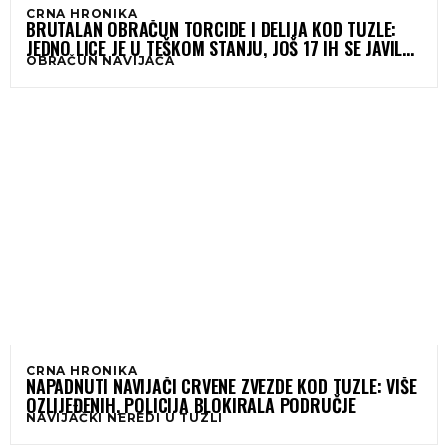
CRNA HRONIKA
BRUTALAN OBRAČUN TORCIDE I DELIJA KOD TUZLE:
JEDNO LICE JE U TEŠKOM STANJU, JOŠ 17 IH SE JAVILO
OBRAČUN NAVIJAČA
U UKC TUZLA
CRNA HRONIKA
NAPADNUTI NAVIJAČI CRVENE ZVEZDE KOD TUZLE: VIŠE
OZLIJEĐENIH, POLICIJA BLOKIRALA PODRUČJE
NAVIJAČKI NEREDI U TUZLI