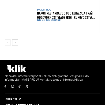
POLITIKA
NAKON NESTANKA 780.000 EURA, SDA TRAŽI
ODGOVORNOST VLADE FBIH I RUKOVODSTVA
KO JE ODOBRIO?
IGMANA
Nezavisni informativni portal u službi svih građana. Vaš prvi klik do
informacija ! IMATE PRIČU? Kontaktirajte nas : info@prviklik.ba
IMPRESUM
PRAVILA PRIVATNOSTI