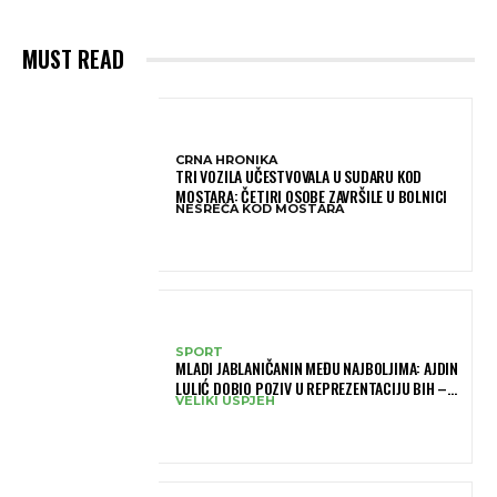
MUST READ
CRNA HRONIKA
TRI VOZILA UČESTVOVALA U SUDARU KOD
MOSTARA: ČETIRI OSOBE ZAVRŠILE U BOLNICI
NESREĆA KOD MOSTARA
SPORT
MLADI JABLANIČANIN MEĐU NAJBOLJIMA: AJDIN
LULIĆ DOBIO POZIV U REPREZENTACIJU BIH –
VELIKI USPJEH
BRANIT ĆE BOJE BIH NA SLOVENIA BALL