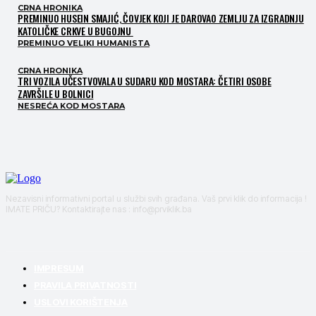
CRNA HRONIKA
PREMINUO HUSEIN SMAJIĆ, ČOVJEK KOJI JE DAROVAO ZEMLJU ZA IZGRADNJU
KATOLIČKE CRKVE U BUGOJNU
PREMINUO VELIKI HUMANISTA
CRNA HRONIKA
TRI VOZILA UČESTVOVALA U SUDARU KOD MOSTARA: ČETIRI OSOBE
ZAVRŠILE U BOLNICI
NESREĆA KOD MOSTARA
Nezavisni informativni portal u službi svih građana. Vaš prvi klik do informacija !
IMATE PRIČU? Kontaktirajte nas : info@prviklik.ba
IMPRESUM
PRAVILA PRIVATNOSTI
USLOVI KORIŠTENJA