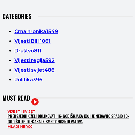
CATEGORIES
Crna hronika
1549
Vijesti BiH
1061
Društvo
811
Vijesti regija
592
Vijesti svijet
486
Politika
396
MUST READ
VIJESTI SVIJET
PREDSJEDNIK ŽELI ODLIKOVATI 16-GODIŠNJAKA KOJI JE NEDAVNO SPASIO 10-
GODIŠNJEG DJEČAKA IZ SMRTONOSNIH VALOVA
MLADI HEROJ