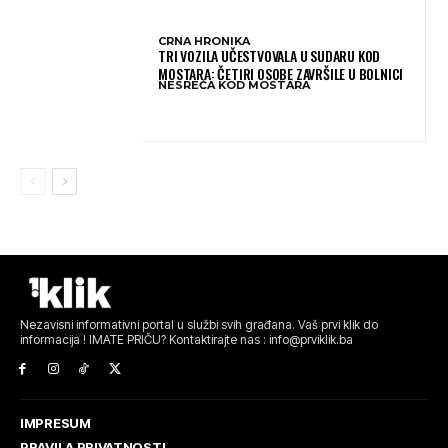
CRNA HRONIKA
TRI VOZILA UČESTVOVALA U SUDARU KOD
MOSTARA: ČETIRI OSOBE ZAVRŠILE U BOLNICI
NESREĆA KOD MOSTARA
Nezavisni informativni portal u službi svih građana. Vaš prvi klik do
informacija ! IMATE PRIČU? Kontaktirajte nas : info@prviklik.ba
IMPRESUM
PRAVILA PRIVATNOSTI