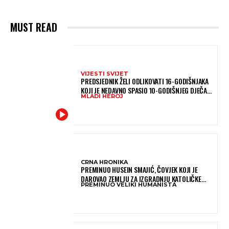
MUST READ
VIJESTI SVIJET
PREDSJEDNIK ŽELI ODLIKOVATI 16-GODIŠNJAKA
KOJI JE NEDAVNO SPASIO 10-GODIŠNJEG DJEČAKA
MLADI HEROJ
IZ SMRTONOSNIH VALOVA
CRNA HRONIKA
PREMINUO HUSEIN SMAJIĆ, ČOVJEK KOJI JE
DAROVAO ZEMLJU ZA IZGRADNJU KATOLIČKE
PREMINUO VELIKI HUMANISTA
CRKVE U BUGOJNU