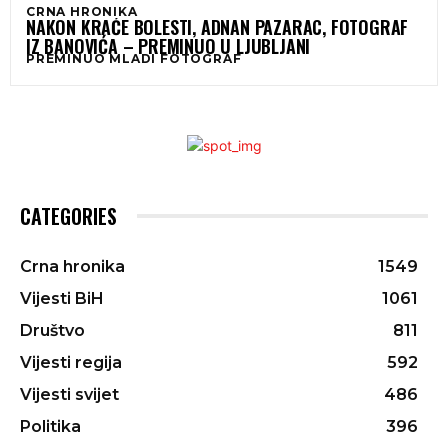
CRNA HRONIKA
NAKON KRAĆE BOLESTI, ADNAN PAZARAC, FOTOGRAF
IZ BANOVIĆA – PREMINUO U LJUBLJANI
PREMINUO MLADI FOTOGRAF
CATEGORIES
Crna hronika
1549
Vijesti BiH
1061
Društvo
811
Vijesti regija
592
Vijesti svijet
486
Politika
396