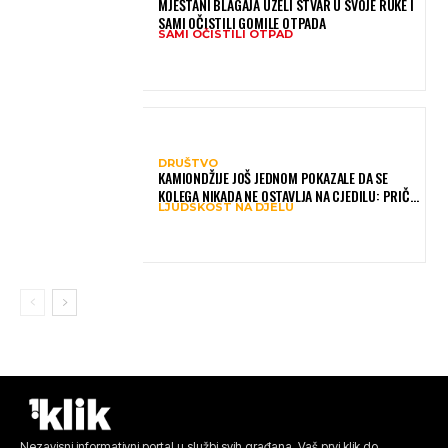
MJEŠTANI BLAGAJA UZELI STVAR U SVOJE RUKE I
SAMI OČISTILI GOMILE OTPADA
SAMI OČISTILI OTPAD
DRUŠTVO
KAMIONDŽIJE JOŠ JEDNOM POKAZALE DA SE
KOLEGA NIKADA NE OSTAVLJA NA CJEDILU: PRIČA
LJUDSKOST NA DJELU
IZ HAMBURGA DIRNULA MNOGE
Nezavisni informativni portal u službi svih građana. Vaš prvi klik do