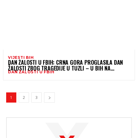
VIJESTI BIH
DAN ŽALOSTI U FBIH: CRNA GORA PROGLASILA DAN
ŽALOSTI ZBOG TRAGEDIJE U TUZLI – U BIH NA
DAN ŽALOSTI U FBIH
DRŽAVNOJ RAZINI NIJE BILO KVORUMA
1
2
3