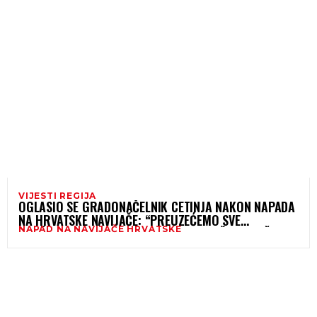
VIJESTI REGIJA
OGLASIO SE GRADONAČELNIK CETINJA NAKON NAPADA
NA HRVATSKE NAVIJAČE: “PREUZEĆEMO SVE
NAPAD NA NAVIJAČE HRVATSKE
TROŠKOVE, PRIJATELJSTVO NIKO NE MOŽE NARUŠITI”