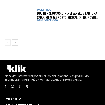
POLITIKA
DUG HERCEGOVAČKO-NERETVANSKOG KANTONA
SMANJEN ZA 5,5 POSTO: OBJAVLJENI NAJNOVIJI
SMANJEN DUG
PODACI MINISTARSTVA FINANSIJA
Nezavisni informativni portal u službi svih građana. Vaš prvi klik do
informacija ! IMATE PRIČU? Kontaktirajte nas : info@prviklik.ba
IMPRESUM
PRAVILA PRIVATNOSTI