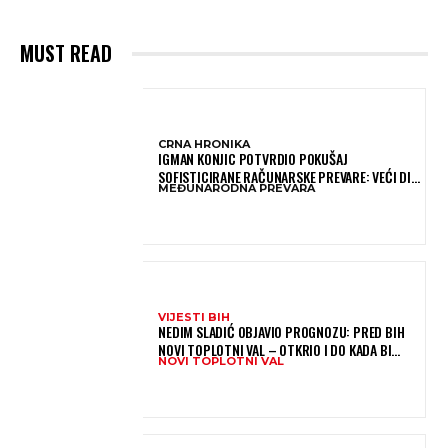
MUST READ
CRNA HRONIKA
IGMAN KONJIC POTVRDIO POKUŠAJ
SOFISTICIRANE RAČUNARSKE PREVARE: VEĆI DIO
MEĐUNARODNA PREVARA
NOVCA BLOKIRAN, OČEKUJE SE POVRAT
SREDSTAVA
VIJESTI BIH
NEDIM SLADIĆ OBJAVIO PROGNOZU: PRED BIH
NOVI TOPLOTNI VAL – OTKRIO I DO KADA BI
NOVI TOPLOTNI VAL
MOGAO TRAJATI