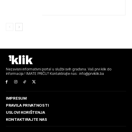
OLIMPIJADU IZ AI: PREDSTAVLJAT ĆE BIH MEĐU
NAJBOLJIMA NA SVIJETU
Nezavisni informativni portal u službi svih građana. Vaš prvi klik do
informacija ! IMATE PRIČU? Kontaktirajte nas : info@prviklik.ba
IMPRESUM
PRAVILA PRIVATNOSTI
USLOVI KORIŠTENJA
KONTAKTIRAJTE NAS