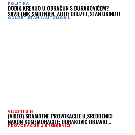
POLITIKA
DODIK KRENUO U OBRAČUN S DURAKOVIĆEM?
SAVJETNIK SMIJENJEN, AUTO ODUZET, STAN UKINUT!
ODUZET STAN I AUTOMOBIL
VIJESTI BIH
(VIDEO) SRAMOTNE PROVOKACIJE U SREBRENICI
NAKON KOMEMORACIJE: DURAKOVIĆ OBJAVIO
PROVOKACIJE U SREBRENICI
UZNEMIRUJUĆI SNIMAK