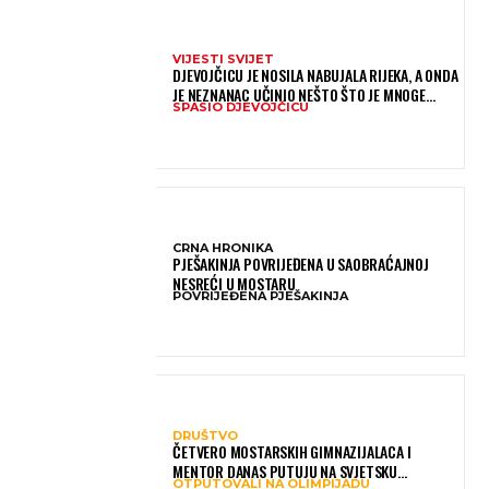
VIJESTI SVIJET
DJEVOJČICU JE NOSILA NABUJALA RIJEKA, A ONDA
JE NEZNANAC UČINIO NEŠTO ŠTO JE MNOGE
SPASIO DJEVOJČICU
OSTAVILO BEZ RIJEČI
CRNA HRONIKA
PJEŠAKINJA POVRIJEĐENA U SAOBRAĆAJNOJ
NESREĆI U MOSTARU
POVRIJEĐENA PJEŠAKINJA
DRUŠTVO
ČETVERO MOSTARSKIH GIMNAZIJALACA I
MENTOR DANAS PUTUJU NA SVJETSKU
OTPUTOVALI NA OLIMPIJADU