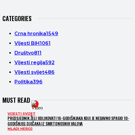
CATEGORIES
Crna hronika
1549
Vijesti BiH
1061
Društvo
811
Vijesti regija
592
Vijesti svijet
486
Politika
396
MUST READ
VIJESTI SVIJET
PREDSJEDNIK ŽELI ODLIKOVATI 16-GODIŠNJAKA KOJI JE NEDAVNO SPASIO 10-
GODIŠNJEG DJEČAKA IZ SMRTONOSNIH VALOVA
MLADI HEROJ