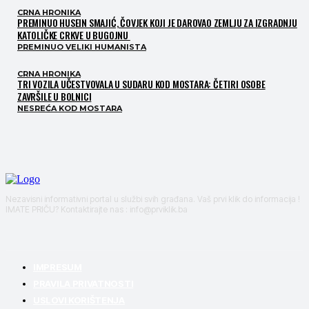
CRNA HRONIKA
PREMINUO HUSEIN SMAJIĆ, ČOVJEK KOJI JE DAROVAO ZEMLJU ZA IZGRADNJU
KATOLIČKE CRKVE U BUGOJNU
PREMINUO VELIKI HUMANISTA
CRNA HRONIKA
TRI VOZILA UČESTVOVALA U SUDARU KOD MOSTARA: ČETIRI OSOBE
ZAVRŠILE U BOLNICI
NESREĆA KOD MOSTARA
Nezavisni informativni portal u službi svih građana. Vaš prvi klik do informacija !
IMATE PRIČU? Kontaktirajte nas : info@prviklik.ba
IMPRESUM
PRAVILA PRIVATNOSTI
USLOVI KORIŠTENJA