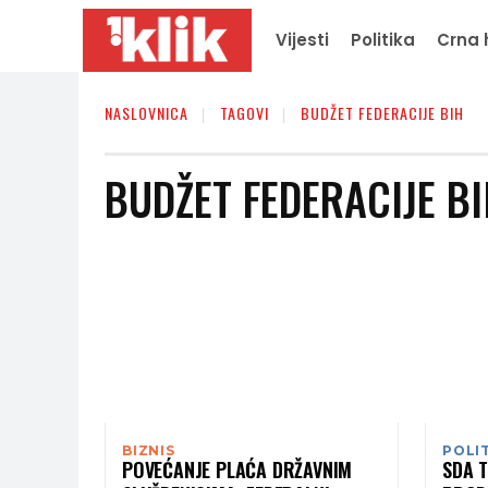
Vijesti
Politika
Crna 
NASLOVNICA
TAGOVI
BUDŽET FEDERACIJE BIH
BUDŽET FEDERACIJE B
BIZNIS
POLI
POVEĆANJE PLAĆA DRŽAVNIM
SDA T