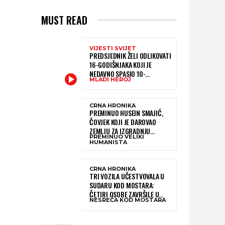
MUST READ
VIJESTI SVIJET
PREDSJEDNIK ŽELI ODLIKOVATI
16-GODIŠNJAKA KOJI JE
NEDAVNO SPASIO 10-
MLADI HEROJ
GODIŠNJEG DJEČAKA IZ
SMRTONOSNIH VALOVA
CRNA HRONIKA
PREMINUO HUSEIN SMAJIĆ,
ČOVJEK KOJI JE DAROVAO
ZEMLJU ZA IZGRADNJU
PREMINUO VELIKI
KATOLIČKE CRKVE U BUGOJNU
HUMANISTA
CRNA HRONIKA
TRI VOZILA UČESTVOVALA U
SUDARU KOD MOSTARA:
ČETIRI OSOBE ZAVRŠILE U
NESREĆA KOD MOSTARA
BOLNICI