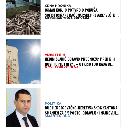
CRNA HRONIKA
IGMAN KONJIC POTVRDIO POKUŠAJ
SOFISTICIRANE RAČUNARSKE PREVARE: VEĆI DIO
MEĐUNARODNA PREVARA
NOVCA BLOKIRAN, OČEKUJE SE POVRAT
SREDSTAVA
VIJESTI BIH
NEDIM SLADIĆ OBJAVIO PROGNOZU: PRED BIH
NOVI TOPLOTNI VAL – OTKRIO I DO KADA BI
NOVI TOPLOTNI VAL
MOGAO TRAJATI
POLITIKA
DUG HERCEGOVAČKO-NERETVANSKOG KANTONA
SMANJEN ZA 5,5 POSTO: OBJAVLJENI NAJNOVIJI
SMANJEN DUG
PODACI MINISTARSTVA FINANSIJA