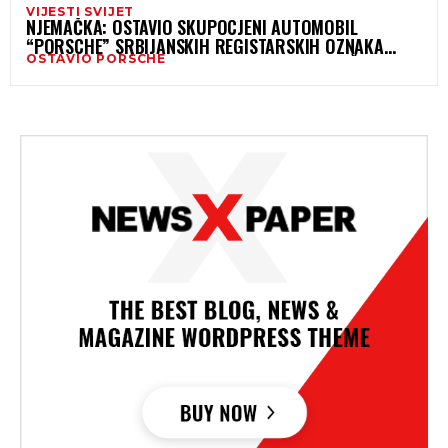
VIJESTI SVIJET
NJEMAČKA: OSTAVIO SKUPOCJENI AUTOMOBIL
“PORSCHE” SRBIJANSKIH REGISTARSKIH OZNAKA
OSTAVIO PORSCHE
NAKON NESREĆE – POLICIJA TRAGA ZA VOZAČEM