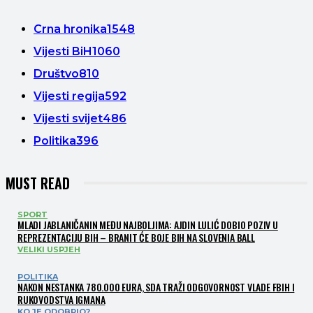
Crna hronika
1548
Vijesti BiH
1060
Društvo
810
Vijesti regija
592
Vijesti svijet
486
Politika
396
MUST READ
SPORT
MLADI JABLANIČANIN MEĐU NAJBOLJIMA: AJDIN LULIĆ DOBIO POZIV U
REPREZENTACIJU BIH – BRANIT ĆE BOJE BIH NA SLOVENIA BALL
VELIKI USPJEH
POLITIKA
NAKON NESTANKA 780.000 EURA, SDA TRAŽI ODGOVORNOST VLADE FBIH I
RUKOVODSTVA IGMANA
KO JE ODOBRIO?