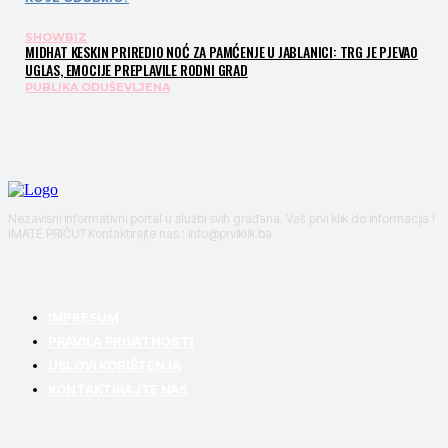
SHOWBIZ
MIDHAT KESKIN PRIREDIO NOĆ ZA PAMĆENJE U JABLANICI: TRG JE PJEVAO
UGLAS, EMOCIJE PREPLAVILE RODNI GRAD
PUBLIKA ODUŠEVLJENA
Nezavisni informativni portal u službi svih građana. Vaš prvi klik do informacija !
IMATE PRIČU? Kontaktirajte nas : info@prviklik.ba
IMPRESUM
PRAVILA PRIVATNOSTI
USLOVI KORIŠTENJA
KONTAKTIRAJTE NAS