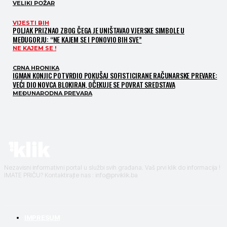
VELIKI POŽAR
VIJESTI BIH
POLJAK PRIZNAO ZBOG ČEGA JE UNIŠTAVAO VJERSKE SIMBOLE U
MEĐUGORJU: “NE KAJEM SE I PONOVIO BIH SVE”
NE KAJEM SE !
CRNA HRONIKA
IGMAN KONJIC POTVRDIO POKUŠAJ SOFISTICIRANE RAČUNARSKE PREVARE:
VEĆI DIO NOVCA BLOKIRAN, OČEKUJE SE POVRAT SREDSTAVA
MEĐUNARODNA PREVARA
Nezavisni informativni portal u službi svih građana. Vaš prvi klik do informacija !
IMATE PRIČU? Kontaktirajte nas : info@prviklik.ba
IMPRESUM