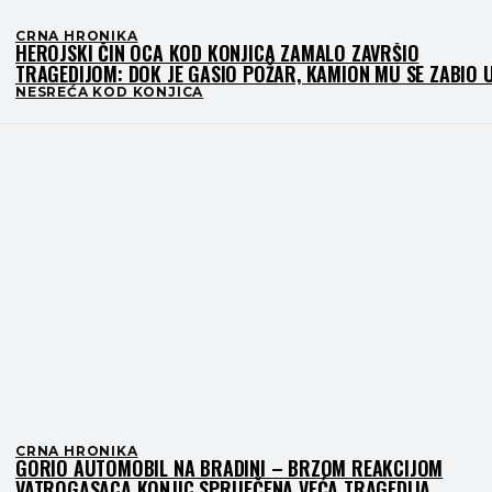
CRNA HRONIKA
HEROJSKI ČIN OCA KOD KONJICA ZAMALO ZAVRŠIO
TRAGEDIJOM: DOK JE GASIO POŽAR, KAMION MU SE ZABIO 
AUTO S DJETETOM
NESREĆA KOD KONJICA
CRNA HRONIKA
GORIO AUTOMOBIL NA BRADINI – BRZOM REAKCIJOM
VATROGASACA KONJIC SPRIJEČENA VEĆA TRAGEDIJA