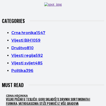
CATEGORIES
Crna hronika
1547
Vijesti BiH
1059
Društvo
810
Vijesti regija
592
Vijesti svijet
485
Politika
396
MUST READ
CRNA HRONIKA
VELIKI POŽAR U TESLIĆU: GORI SKLADIŠTE DRVNIH SORTIMENATA I
FURNIRA, VATROGASCIMA STIŽE POMOĆ IZ VIŠE GRADOVA