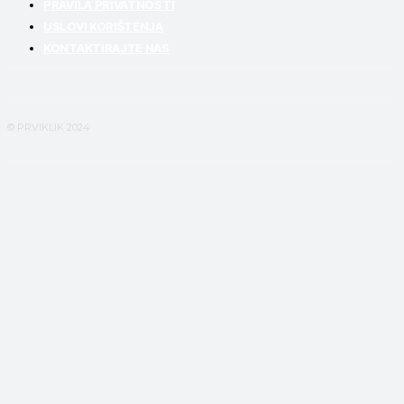
PRAVILA PRIVATNOSTI
USLOVI KORIŠTENJA
KONTAKTIRAJTE NAS
© PRVIKLIK 2024