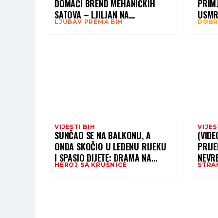
DOMAĆI BREND MEHANIČKIH
PRIMJ
SATOVA – LJILJAN NA
USMRT
LJUBAV PREMA BIH
DOBR
BROJČANIKU
BANJ
PORO
VIJESTI BIH
VIJES
SUNČAO SE NA BALKONU, A
(VIDE
ONDA SKOČIO U LEDENU RIJEKU
PRIJ
I SPASIO DIJETE: DRAMA NA
NEVR
HEROJ SA KRUŠNICE
STRA
KRUŠNICI ZAVRŠILA ČUDOM