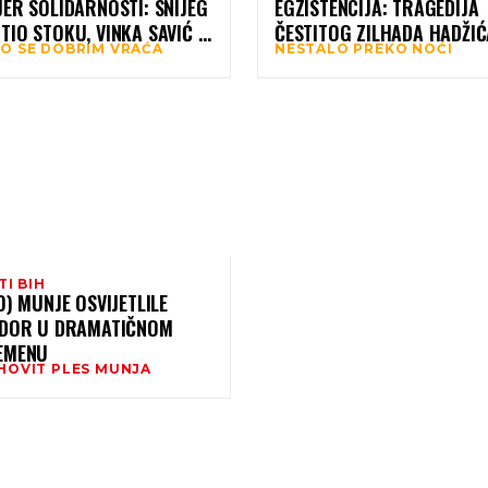
ER SOLIDARNOSTI: SNIJEG
EGZISTENCIJA: TRAGEDIJA
IO STOKU, VINKA SAVIĆ IZ
ČESTITOG ZILHADA HADŽIĆ
O SE DOBRIM VRAĆA
NESTALO PREKO NOĆI
ALUKE POSLALA JUNICU
DICI HADŽIĆ
TI BIH
O) MUNJE OSVIJETLILE
EDOR U DRAMATIČNOM
EMENU
HOVIT PLES MUNJA