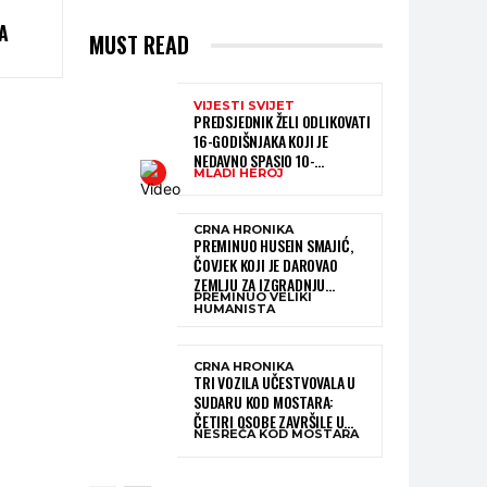
A
MUST READ
VIJESTI SVIJET
PREDSJEDNIK ŽELI ODLIKOVATI
16-GODIŠNJAKA KOJI JE
NEDAVNO SPASIO 10-
MLADI HEROJ
GODIŠNJEG DJEČAKA IZ
SMRTONOSNIH VALOVA
CRNA HRONIKA
PREMINUO HUSEIN SMAJIĆ,
ČOVJEK KOJI JE DAROVAO
ZEMLJU ZA IZGRADNJU
PREMINUO VELIKI
KATOLIČKE CRKVE U BUGOJNU
HUMANISTA
CRNA HRONIKA
TRI VOZILA UČESTVOVALA U
SUDARU KOD MOSTARA:
ČETIRI OSOBE ZAVRŠILE U
NESREĆA KOD MOSTARA
BOLNICI