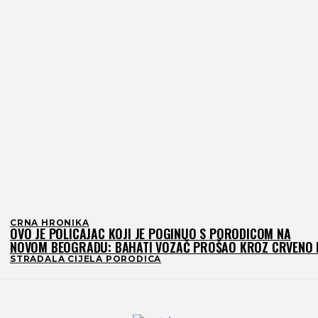
CRNA HRONIKA
OVO JE POLICAJAC KOJI JE POGINUO S PORODICOM NA
NOVOM BEOGRADU: BAHATI VOZAČ PROŠAO KROZ CRVENO 
UBIO IH NA LICU MJESTA
STRADALA CIJELA PORODICA