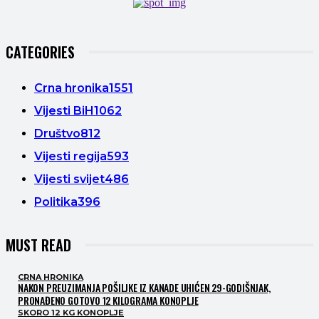
CATEGORIES
Crna hronika
1551
Vijesti BiH
1062
Društvo
812
Vijesti regija
593
Vijesti svijet
486
Politika
396
MUST READ
CRNA HRONIKA
NAKON PREUZIMANJA POŠILJKE IZ KANADE UHIĆEN 29-GODIŠNJAK,
PRONAĐENO GOTOVO 12 KILOGRAMA KONOPLJE
SKORO 12 KG KONOPLJE