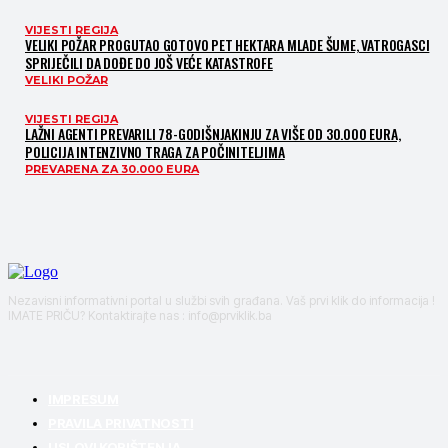
VIJESTI REGIJA
VELIKI POŽAR PROGUTAO GOTOVO PET HEKTARA MLADE ŠUME, VATROGASCI
SPRIJEČILI DA DOĐE DO JOŠ VEĆE KATASTROFE
VELIKI POŽAR
VIJESTI REGIJA
LAŽNI AGENTI PREVARILI 78-GODIŠNJAKINJU ZA VIŠE OD 30.000 EURA,
POLICIJA INTENZIVNO TRAGA ZA POČINITELJIMA
PREVARENA ZA 30.000 EURA
Nezavisni informativni portal u službi svih građana. Vaš prvi klik do informacija !
IMATE PRIČU? Kontaktirajte nas : info@prviklik.ba
IMPRESUM
PRAVILA PRIVATNOSTI
USLOVI KORIŠTENJA