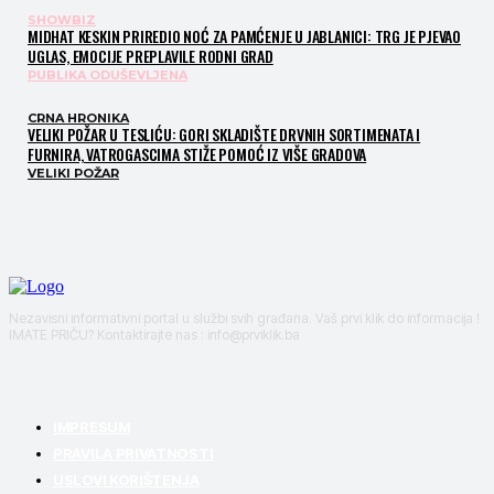
SHOWBIZ
MIDHAT KESKIN PRIREDIO NOĆ ZA PAMĆENJE U JABLANICI: TRG JE PJEVAO
UGLAS, EMOCIJE PREPLAVILE RODNI GRAD
PUBLIKA ODUŠEVLJENA
CRNA HRONIKA
VELIKI POŽAR U TESLIĆU: GORI SKLADIŠTE DRVNIH SORTIMENATA I
FURNIRA, VATROGASCIMA STIŽE POMOĆ IZ VIŠE GRADOVA
VELIKI POŽAR
Nezavisni informativni portal u službi svih građana. Vaš prvi klik do informacija !
IMATE PRIČU? Kontaktirajte nas : info@prviklik.ba
IMPRESUM
PRAVILA PRIVATNOSTI
USLOVI KORIŠTENJA