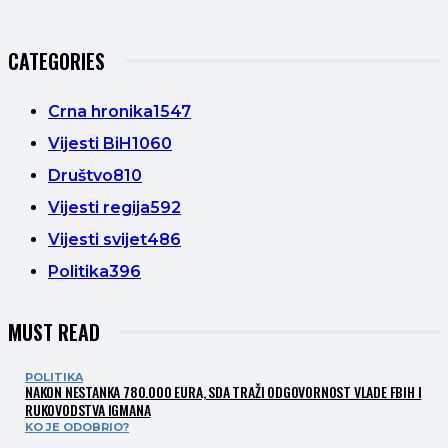
CATEGORIES
Crna hronika
1547
Vijesti BiH
1060
Društvo
810
Vijesti regija
592
Vijesti svijet
486
Politika
396
MUST READ
POLITIKA
NAKON NESTANKA 780.000 EURA, SDA TRAŽI ODGOVORNOST VLADE FBIH I
RUKOVODSTVA IGMANA
KO JE ODOBRIO?