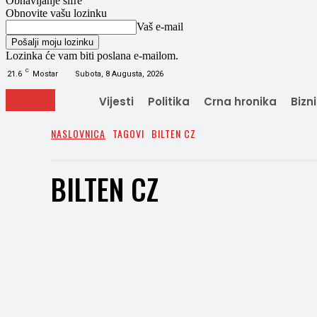
Obnavljanje šifre
Obnovite vašu lozinku
Vaš e-mail
Lozinka će vam biti poslana e-mailom.
C
21.6
Mostar
Subota, 8 Augusta, 2026
Vijesti
Politika
Crna hronika
Bizn
NASLOVNICA
TAGOVI
BILTEN CZ
BILTEN CZ