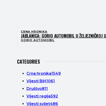
CRNA HRONIKA
JABLANICA: GORIO AUTOMOBIL U ŽELJEZNIČKOJ U
GORIO AUTOMOBIL
CATEGORIES
Crna hronika
1549
Vijesti BiH
1061
Društvo
811
Vijesti regija
592
Vijesti svijet
486