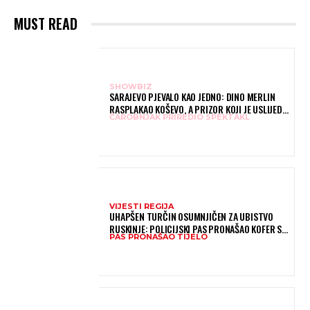
MUST READ
SHOWBIZ
SARAJEVO PJEVALO KAO JEDNO: DINO MERLIN
RASPLAKAO KOŠEVO, A PRIZOR KOJI JE USLIJEDIO
ČAROBNJAK PRIREDIO SPEKTAKL
DUGO ĆE SE PAMTITI – HILJADE LJUDI PJEVALO
“LJILJANE”
VIJESTI REGIJA
UHAPŠEN TURČIN OSUMNJIČEN ZA UBISTVO
RUSKINJE: POLICIJSKI PAS PRONAŠAO KOFER S
PAS PRONAŠAO TIJELO
TIJELOM