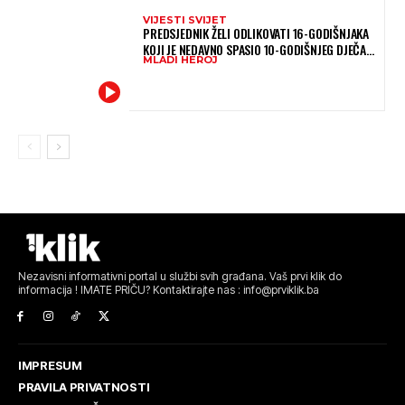
VIJESTI SVIJET
PREDSJEDNIK ŽELI ODLIKOVATI 16-GODIŠNJAKA
KOJI JE NEDAVNO SPASIO 10-GODIŠNJEG DJEČAKA
MLADI HEROJ
IZ SMRTONOSNIH VALOVA
Nezavisni informativni portal u službi svih građana. Vaš prvi klik do
informacija ! IMATE PRIČU? Kontaktirajte nas : info@prviklik.ba
IMPRESUM
PRAVILA PRIVATNOSTI