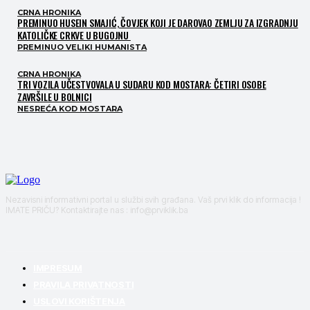
CRNA HRONIKA
PREMINUO HUSEIN SMAJIĆ, ČOVJEK KOJI JE DAROVAO ZEMLJU ZA IZGRADNJU
KATOLIČKE CRKVE U BUGOJNU
PREMINUO VELIKI HUMANISTA
CRNA HRONIKA
TRI VOZILA UČESTVOVALA U SUDARU KOD MOSTARA: ČETIRI OSOBE
ZAVRŠILE U BOLNICI
NESREĆA KOD MOSTARA
Nezavisni informativni portal u službi svih građana. Vaš prvi klik do informacija !
IMATE PRIČU? Kontaktirajte nas : info@prviklik.ba
IMPRESUM
PRAVILA PRIVATNOSTI
USLOVI KORIŠTENJA