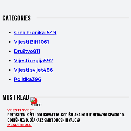
CATEGORIES
Crna hronika
1549
Vijesti BiH
1061
Društvo
811
Vijesti regija
592
Vijesti svijet
486
Politika
396
MUST READ
VIJESTI SVIJET
PREDSJEDNIK ŽELI ODLIKOVATI 16-GODIŠNJAKA KOJI JE NEDAVNO SPASIO 10-
GODIŠNJEG DJEČAKA IZ SMRTONOSNIH VALOVA
MLADI HEROJ