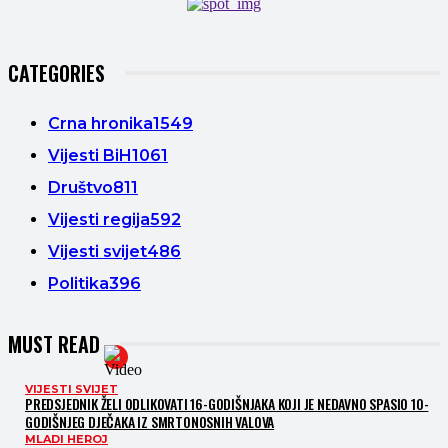
CATEGORIES
Crna hronika
1549
Vijesti BiH
1061
Društvo
811
Vijesti regija
592
Vijesti svijet
486
Politika
396
MUST READ
VIJESTI SVIJET
PREDSJEDNIK ŽELI ODLIKOVATI 16-GODIŠNJAKA KOJI JE NEDAVNO SPASIO 10-
GODIŠNJEG DJEČAKA IZ SMRTONOSNIH VALOVA
MLADI HEROJ