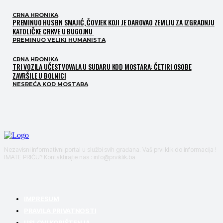
CRNA HRONIKA
PREMINUO HUSEIN SMAJIĆ, ČOVJEK KOJI JE DAROVAO ZEMLJU ZA IZGRADNJU
KATOLIČKE CRKVE U BUGOJNU
PREMINUO VELIKI HUMANISTA
CRNA HRONIKA
TRI VOZILA UČESTVOVALA U SUDARU KOD MOSTARA: ČETIRI OSOBE
ZAVRŠILE U BOLNICI
NESREĆA KOD MOSTARA
Nezavisni informativni portal u službi svih građana. Vaš prvi klik do informacija !
IMATE PRIČU? Kontaktirajte nas : info@prviklik.ba
IMPRESUM
PRAVILA PRIVATNOSTI
USLOVI KORIŠTENJA