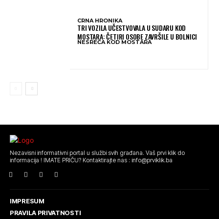
CRNA HRONIKA
TRI VOZILA UČESTVOVALA U SUDARU KOD
MOSTARA: ČETIRI OSOBE ZAVRŠILE U BOLNICI
NESREĆA KOD MOSTARA
Nezavisni informativni portal u službi svih građana. Vaš prvi klik do
informacija ! IMATE PRIČU? Kontaktirajte nas : info@prviklik.ba
IMPRESUM
PRAVILA PRIVATNOSTI