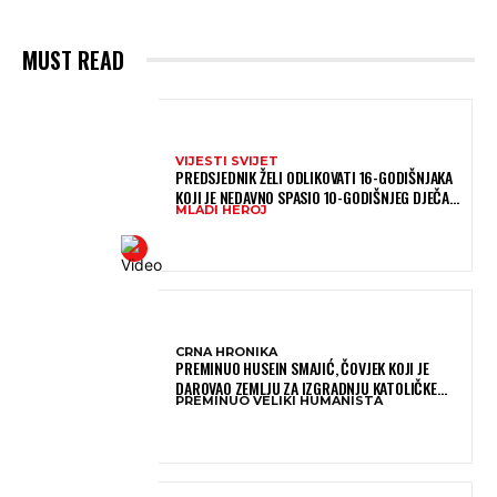
MUST READ
VIJESTI SVIJET
PREDSJEDNIK ŽELI ODLIKOVATI 16-GODIŠNJAKA
KOJI JE NEDAVNO SPASIO 10-GODIŠNJEG DJEČAKA
MLADI HEROJ
IZ SMRTONOSNIH VALOVA
CRNA HRONIKA
PREMINUO HUSEIN SMAJIĆ, ČOVJEK KOJI JE
DAROVAO ZEMLJU ZA IZGRADNJU KATOLIČKE
PREMINUO VELIKI HUMANISTA
CRKVE U BUGOJNU