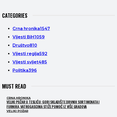
CATEGORIES
Crna hronika
1547
Vijesti BiH
1059
Društvo
810
Vijesti regija
592
Vijesti svijet
485
Politika
396
MUST READ
CRNA HRONIKA
VELIKI POŽAR U TESLIĆU: GORI SKLADIŠTE DRVNIH SORTIMENATA I
FURNIRA, VATROGASCIMA STIŽE POMOĆ IZ VIŠE GRADOVA
VELIKI POŽAR