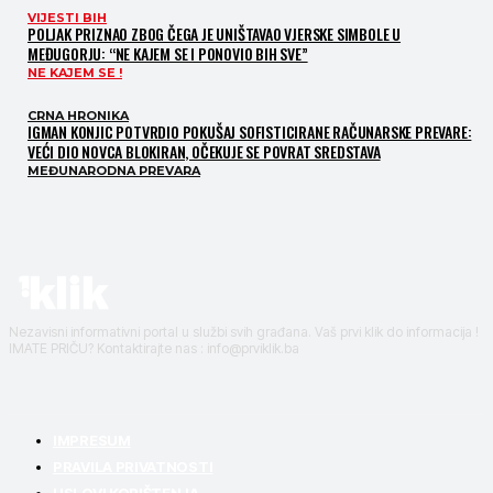
VIJESTI BIH
POLJAK PRIZNAO ZBOG ČEGA JE UNIŠTAVAO VJERSKE SIMBOLE U
MEĐUGORJU: “NE KAJEM SE I PONOVIO BIH SVE”
NE KAJEM SE !
CRNA HRONIKA
IGMAN KONJIC POTVRDIO POKUŠAJ SOFISTICIRANE RAČUNARSKE PREVARE:
VEĆI DIO NOVCA BLOKIRAN, OČEKUJE SE POVRAT SREDSTAVA
MEĐUNARODNA PREVARA
Nezavisni informativni portal u službi svih građana. Vaš prvi klik do informacija !
IMATE PRIČU? Kontaktirajte nas : info@prviklik.ba
IMPRESUM
PRAVILA PRIVATNOSTI
USLOVI KORIŠTENJA