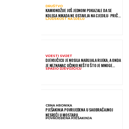
DRUŠTVO
KAMIONDŽIJE JOŠ JEDNOM POKAZALE DA SE
KOLEGA NIKADA NE OSTAVLJA NA CJEDILU: PRIČA
LJUDSKOST NA DJELU
IZ HAMBURGA DIRNULA MNOGE
VIJESTI SVIJET
DJEVOJČICU JE NOSILA NABUJALA RIJEKA, A ONDA
JE NEZNANAC UČINIO NEŠTO ŠTO JE MNOGE
SPASIO DJEVOJČICU
OSTAVILO BEZ RIJEČI
CRNA HRONIKA
PJEŠAKINJA POVRIJEĐENA U SAOBRAĆAJNOJ
NESREĆI U MOSTARU
POVRIJEĐENA PJEŠAKINJA