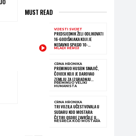
NUO
MUST READ
VIJESTI SVIJET
PREDSJEDNIK ŽELI ODLIKOVATI
16-GODIŠNJAKA KOJI JE
NEDAVNO SPASIO 10-
MLADI HEROJ
GODIŠNJEG DJEČAKA IZ
SMRTONOSNIH VALOVA
CRNA HRONIKA
PREMINUO HUSEIN SMAJIĆ,
ČOVJEK KOJI JE DAROVAO
ZEMLJU ZA IZGRADNJU
PREMINUO VELIKI
KATOLIČKE CRKVE U BUGOJNU
HUMANISTA
CRNA HRONIKA
TRI VOZILA UČESTVOVALA U
SUDARU KOD MOSTARA:
ČETIRI OSOBE ZAVRŠILE U
NESREĆA KOD MOSTARA
BOLNICI