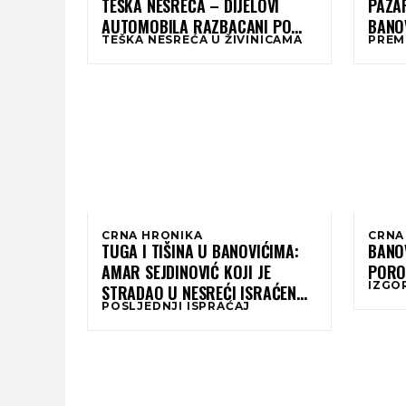
TEŠKA NESREĆA – DIJELOVI
PAZA
AUTOMOBILA RAZBACANI PO
BANOVIĆA 
TEŠKA NESREĆA U ŽIVINICAMA
PREM
CESTI
LJUBL
CRNA HRONIKA
CRNA
TUGA I TIŠINA U BANOVIĆIMA:
BANOV
AMAR SEJDINOVIĆ KOJI JE
PORO
IZGO
STRADAO U NESREĆI ISRAĆEN
POSLJEDNJI ISPRAĆAJ
NA POSLJEDNJI POČINAK