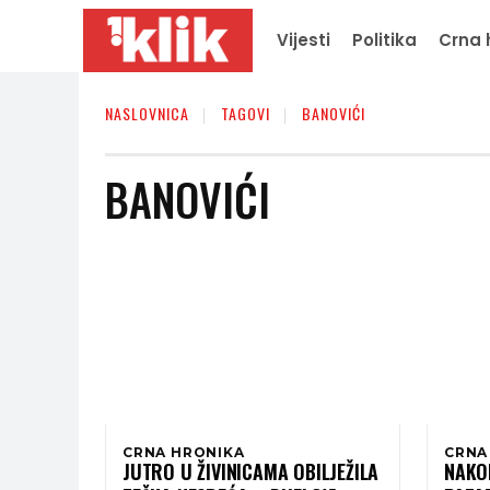
Vijesti
Politika
Crna 
NASLOVNICA
TAGOVI
BANOVIĆI
BANOVIĆI
CRNA HRONIKA
CRNA
JUTRO U ŽIVINICAMA OBILJEŽILA
NAKO