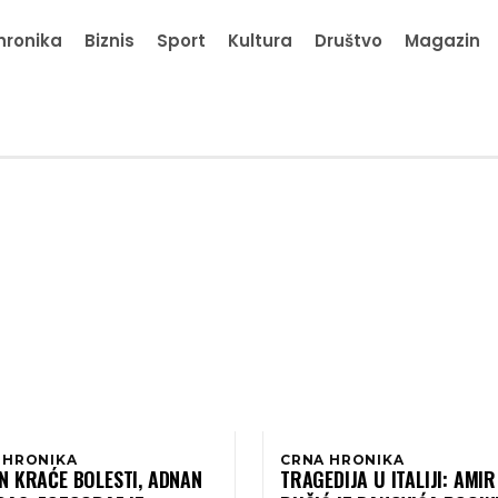
hronika
Biznis
Sport
Kultura
Društvo
Magazin
 HRONIKA
CRNA HRONIKA
N KRAĆE BOLESTI, ADNAN
TRAGEDIJA U ITALIJI: AMIR