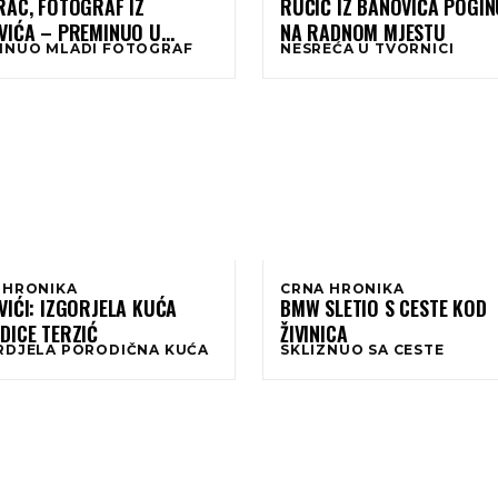
RAC, FOTOGRAF IZ
RUČIĆ IZ BANOVIĆA POGI
– PREMINUO U
NA RADNOM MJESTU
INUO MLADI FOTOGRAF
NESREĆA U TVORNICI
JANI
 HRONIKA
CRNA HRONIKA
IĆI: IZGORJELA KUĆA
BMW SLETIO S CESTE KOD
DICE TERZIĆ
ŽIVINICA
RDJELA PORODIČNA KUĆA
SKLIZNUO SA CESTE