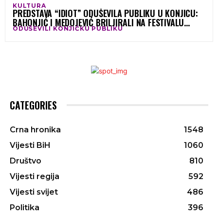
KULTURA
PREDSTAVA “IDIOT” ODUŠEVILA PUBLIKU U KONJICU:
BAHONJIĆ I MEDOJEVIĆ BRILJIRALI NA FESTIVALU
ODUŠEVILI KONJIČKU PUBLIKU
GLUMCA BIH
CATEGORIES
Crna hronika
1548
Vijesti BiH
1060
Društvo
810
Vijesti regija
592
Vijesti svijet
486
Politika
396