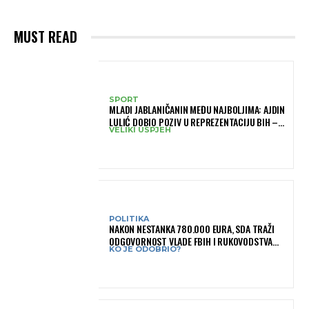
MUST READ
SPORT
MLADI JABLANIČANIN MEĐU NAJBOLJIMA: AJDIN
LULIĆ DOBIO POZIV U REPREZENTACIJU BIH –
VELIKI USPJEH
BRANIT ĆE BOJE BIH NA SLOVENIA BALL
POLITIKA
NAKON NESTANKA 780.000 EURA, SDA TRAŽI
ODGOVORNOST VLADE FBIH I RUKOVODSTVA
KO JE ODOBRIO?
IGMANA