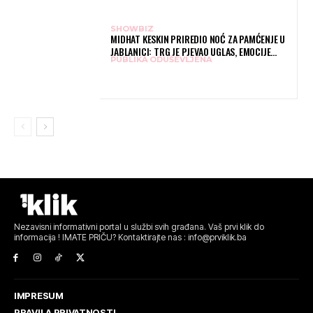
SHOWBIZ
MIDHAT KESKIN PRIREDIO NOĆ ZA PAMĆENJE U
JABLANICI: TRG JE PJEVAO UGLAS, EMOCIJE
PUBLIKA ODUŠEVLJENA
PREPLAVILE RODNI GRAD
Nezavisni informativni portal u službi svih građana. Vaš prvi klik do
informacija ! IMATE PRIČU? Kontaktirajte nas : info@prviklik.ba
IMPRESUM
PRAVILA PRIVATNOSTI