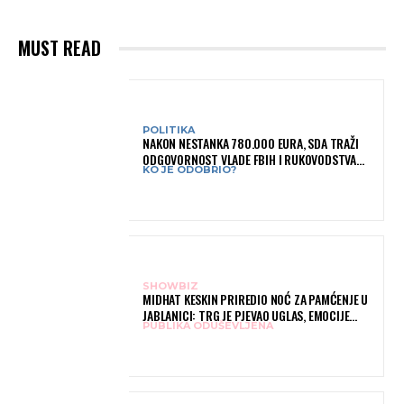
MUST READ
POLITIKA
NAKON NESTANKA 780.000 EURA, SDA TRAŽI
ODGOVORNOST VLADE FBIH I RUKOVODSTVA
KO JE ODOBRIO?
IGMANA
SHOWBIZ
MIDHAT KESKIN PRIREDIO NOĆ ZA PAMĆENJE U
JABLANICI: TRG JE PJEVAO UGLAS, EMOCIJE
PUBLIKA ODUŠEVLJENA
PREPLAVILE RODNI GRAD