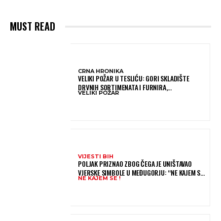
MUST READ
CRNA HRONIKA
VELIKI POŽAR U TESLIĆU: GORI SKLADIŠTE
DRVNIH SORTIMENATA I FURNIRA,
VELIKI POŽAR
VATROGASCIMA STIŽE POMOĆ IZ VIŠE GRADOVA
VIJESTI BIH
POLJAK PRIZNAO ZBOG ČEGA JE UNIŠTAVAO
VJERSKE SIMBOLE U MEĐUGORJU: “NE KAJEM SE I
NE KAJEM SE !
PONOVIO BIH SVE”