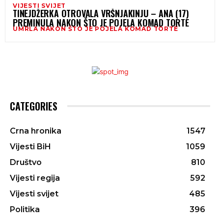
VIJESTI SVIJET
TINEJDŽERKA OTROVALA VRŠNJAKINJU – ANA (17)
PREMINULA NAKON ŠTO JE POJELA KOMAD TORTE
UMRLA NAKON ŠTO JE POJELA KOMAD TORTE
CATEGORIES
Crna hronika
1547
Vijesti BiH
1059
Društvo
810
Vijesti regija
592
Vijesti svijet
485
Politika
396