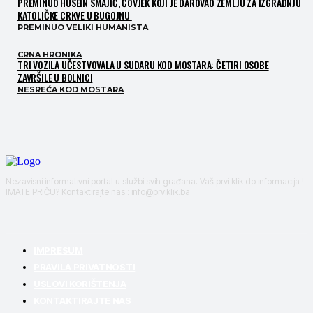
PREMINUO HUSEIN SMAJIĆ, ČOVJEK KOJI JE DAROVAO ZEMLJU ZA IZGRADNJU
KATOLIČKE CRKVE U BUGOJNU
PREMINUO VELIKI HUMANISTA
CRNA HRONIKA
TRI VOZILA UČESTVOVALA U SUDARU KOD MOSTARA: ČETIRI OSOBE
ZAVRŠILE U BOLNICI
NESREĆA KOD MOSTARA
Nezavisni informativni portal u službi svih građana. Vaš prvi klik do informacija !
IMATE PRIČU? Kontaktirajte nas : info@prviklik.ba
IMPRESUM
PRAVILA PRIVATNOSTI
USLOVI KORIŠTENJA
KONTAKTIRAJTE NAS