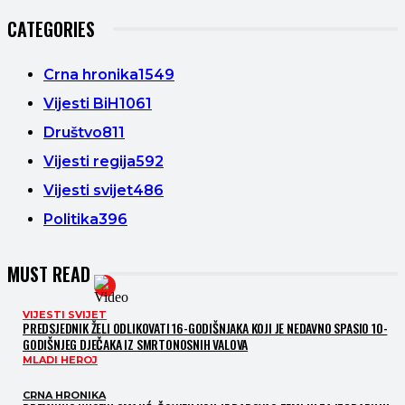
CATEGORIES
Crna hronika
1549
Vijesti BiH
1061
Društvo
811
Vijesti regija
592
Vijesti svijet
486
Politika
396
MUST READ
VIJESTI SVIJET
PREDSJEDNIK ŽELI ODLIKOVATI 16-GODIŠNJAKA KOJI JE NEDAVNO SPASIO 10-
GODIŠNJEG DJEČAKA IZ SMRTONOSNIH VALOVA
MLADI HEROJ
CRNA HRONIKA