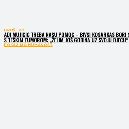
DRUŠTVO
ADI MUJIČIĆ TREBA NAŠU POMOĆ – BIVŠI KOŠARKAŠ BORI 
S TEŠKIM TUMOROM: „ŽELIM JOŠ GODINA UZ SVOJU DJECU“
POKAŽIMO HUMANOST