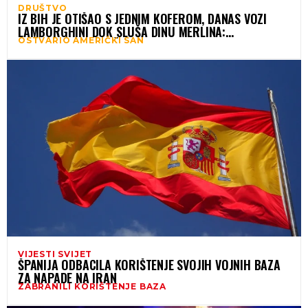
DRUŠTVO
IZ BIH JE OTIŠAO S JEDNIM KOFEROM, DANAS VOZI
LAMBORGHINI DOK SLUŠA DINU MERLINA:
OSTVARIO AMERIČKI SAN
NEVJEROVATNA PRIČA HARISA REISA
VIJESTI SVIJET
ŠPANIJA ODBACILA KORIŠTENJE SVOJIH VOJNIH BAZA
ZA NAPADE NA IRAN
ZABRANILI KORIŠTENJE BAZA