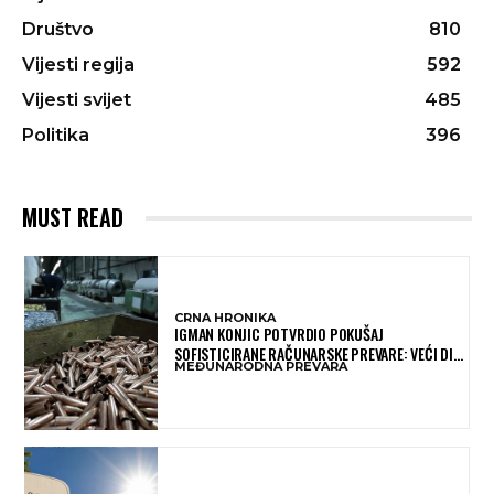
Društvo
810
Vijesti regija
592
Vijesti svijet
485
Politika
396
MUST READ
CRNA HRONIKA
IGMAN KONJIC POTVRDIO POKUŠAJ
SOFISTICIRANE RAČUNARSKE PREVARE: VEĆI DIO
MEĐUNARODNA PREVARA
NOVCA BLOKIRAN, OČEKUJE SE POVRAT
SREDSTAVA