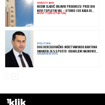
VIJESTI BIH
NEDIM SLADIĆ OBJAVIO PROGNOZU: PRED BIH
NOVI TOPLOTNI VAL – OTKRIO I DO KADA BI
NOVI TOPLOTNI VAL
MOGAO TRAJATI
POLITIKA
DUG HERCEGOVAČKO-NERETVANSKOG KANTONA
SMANJEN ZA 5,5 POSTO: OBJAVLJENI NAJNOVIJI
SMANJEN DUG
PODACI MINISTARSTVA FINANSIJA