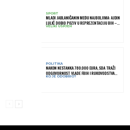
SPORT
MLADI JABLANIČANIN MEĐU NAJBOLJIMA: AJDIN
LULIĆ DOBIO POZIV U REPREZENTACIJU BIH –
VELIKI USPJEH
BRANIT ĆE BOJE BIH NA SLOVENIA BALL
POLITIKA
NAKON NESTANKA 780.000 EURA, SDA TRAŽI
ODGOVORNOST VLADE FBIH I RUKOVODSTVA
KO JE ODOBRIO?
IGMANA