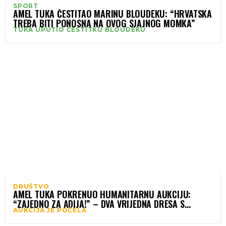
SPORT
AMEL TUKA ČESTITAO MARINU BLOUDEKU: “HRVATSKA
TREBA BITI PONOSNA NA OVOG SJAJNOG MOMKA”
TUKA UPUTIO ČESTITKU BLOUDEKU
DRUŠTVO
AMEL TUKA POKRENUO HUMANITARNU AUKCIJU:
“ZAJEDNO ZA ADIJA!” – DVA VRIJEDNA DRESA S
AUKCIJA JE POČELA
POTPISIMA BH. LEGENDI NA PRODAJU ZA PLEMENIT
CILJ