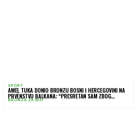
SPORT
AMEL TUKA DONIO BRONZU BOSNI I HERCEGOVINI NA
PRVENSTVU BALKANA: “PRESRETAN SAM ZBOG
BRONZA ZA BIH
MEDALJE!”