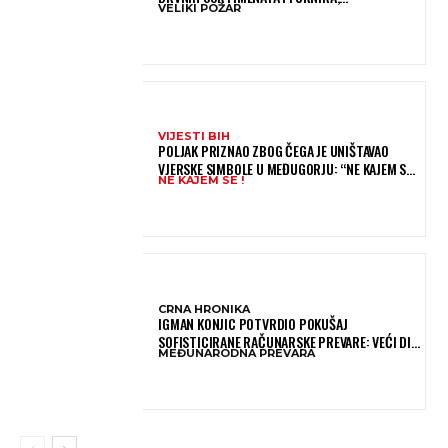
VELIKI POŽAR
VATROGASCIMA STIŽE POMOĆ IZ VIŠE GRADOVA
VIJESTI BIH
POLJAK PRIZNAO ZBOG ČEGA JE UNIŠTAVAO
VJERSKE SIMBOLE U MEĐUGORJU: “NE KAJEM SE I
NE KAJEM SE !
PONOVIO BIH SVE”
CRNA HRONIKA
IGMAN KONJIC POTVRDIO POKUŠAJ
SOFISTICIRANE RAČUNARSKE PREVARE: VEĆI DIO
MEĐUNARODNA PREVARA
NOVCA BLOKIRAN, OČEKUJE SE POVRAT
SREDSTAVA