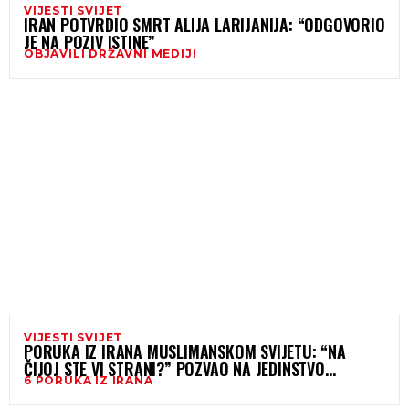
VIJESTI SVIJET
IRAN POTVRDIO SMRT ALIJA LARIJANIJA: “ODGOVORIO
JE NA POZIV ISTINE”
OBJAVILI DRŽAVNI MEDIJI
VIJESTI SVIJET
PORUKA IZ IRANA MUSLIMANSKOM SVIJETU: “NA
ČIJOJ STE VI STRANI?” POZVAO NA JEDINSTVO
6 PORUKA IZ IRANA
ISLAMSKOG UMMETA