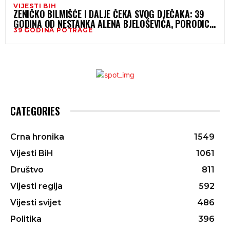
VIJESTI BIH
ZENIČKO BILMIŠĆE I DALJE ČEKA SVOG DJEČAKA: 39
GODINA OD NESTANKA ALENA BJELOŠEVIĆA, PORODICA
39 GODINA POTRAGE
NE GUBI NADU
CATEGORIES
Crna hronika
1549
Vijesti BiH
1061
Društvo
811
Vijesti regija
592
Vijesti svijet
486
Politika
396