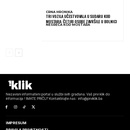
CRNA HRONIKA
TRI VOZILA UČESTVOVALA U SUDARU KOD
MOSTARA: ČETIRI OSOBE ZAVRŠILE U BOLNICI
NESREĆA KOD MOSTARA
Nezavisni informativni portal u službi svih građana. Vaš prvi klik do
informacija ! IMATE PRIČU? Kontaktirajte nas : info@prviklik.ba
IMPRESUM
PRAVILA PRIVATNOSTI