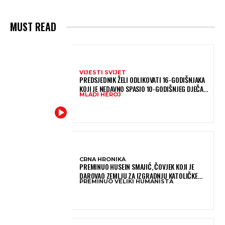
MUST READ
VIJESTI SVIJET
PREDSJEDNIK ŽELI ODLIKOVATI 16-GODIŠNJAKA
KOJI JE NEDAVNO SPASIO 10-GODIŠNJEG DJEČAKA
MLADI HEROJ
IZ SMRTONOSNIH VALOVA
CRNA HRONIKA
PREMINUO HUSEIN SMAJIĆ, ČOVJEK KOJI JE
DAROVAO ZEMLJU ZA IZGRADNJU KATOLIČKE
PREMINUO VELIKI HUMANISTA
CRKVE U BUGOJNU