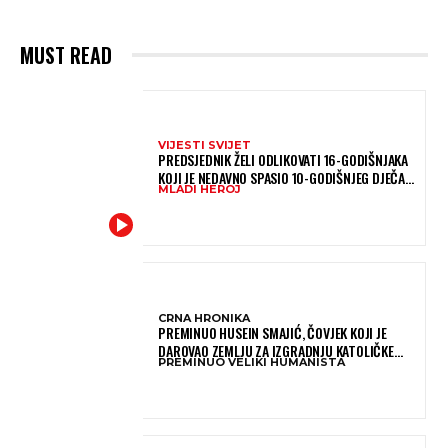
MUST READ
VIJESTI SVIJET
PREDSJEDNIK ŽELI ODLIKOVATI 16-GODIŠNJAKA
KOJI JE NEDAVNO SPASIO 10-GODIŠNJEG DJEČAKA
MLADI HEROJ
IZ SMRTONOSNIH VALOVA
CRNA HRONIKA
PREMINUO HUSEIN SMAJIĆ, ČOVJEK KOJI JE
DAROVAO ZEMLJU ZA IZGRADNJU KATOLIČKE
PREMINUO VELIKI HUMANISTA
CRKVE U BUGOJNU