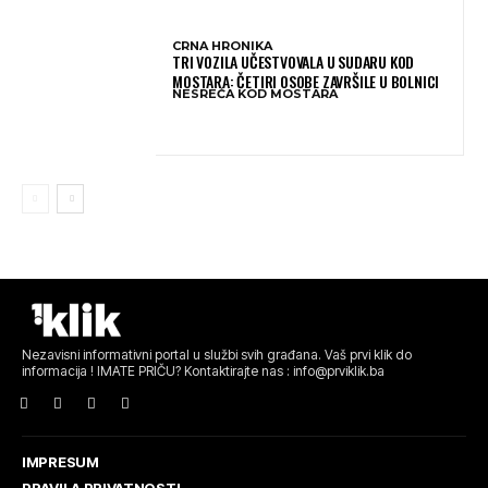
CRNA HRONIKA
TRI VOZILA UČESTVOVALA U SUDARU KOD
MOSTARA: ČETIRI OSOBE ZAVRŠILE U BOLNICI
NESREĆA KOD MOSTARA
Nezavisni informativni portal u službi svih građana. Vaš prvi klik do
informacija ! IMATE PRIČU? Kontaktirajte nas : info@prviklik.ba
IMPRESUM
PRAVILA PRIVATNOSTI