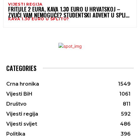
VIJESTI REGIJA
FRITULE 2 EURA, KAVA 1.30 EURO U HRVATSKOJ –
ZVUČI VAM NEMOGUĆE? STUDENTSKI ADVENT U SPLITU
KAVA 1.30 EURO U SPLITU?
DIŽE PRAŠINU
CATEGORIES
Crna hronika
1549
Vijesti BiH
1061
Društvo
811
Vijesti regija
592
Vijesti svijet
486
Politika
396