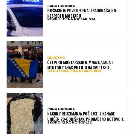
CRNA HRONIKA
PJEŠAKINJA POVRIJEĐENA U SAOBRAĆAJNOJ
NESREĆI U MOSTARU
POVRIJEĐENA PJEŠAKINJA
DRUŠTVO
ČETVERO MOSTARSKIH GIMNAZIJALACA I
MENTOR DANAS PUTUJU NA SVJETSKU
OTPUTOVALI NA OLIMPIJADU
OLIMPIJADU IZ AI: PREDSTAVLJAT ĆE BIH MEĐU
NAJBOLJIMA NA SVIJETU
CRNA HRONIKA
NAKON PREUZIMANJA POŠILJKE IZ KANADE
UHIĆEN 29-GODIŠNJAK, PRONAĐENO GOTOVO 12
SKORO 12 KG KONOPLJE
KILOGRAMA KONOPLJE