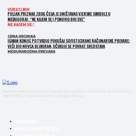
VIJESTI BIH
POLJAK PRIZNAO ZBOG ČEGA JE UNIŠTAVAO VJERSKE SIMBOLE U
MEĐUGORJU: “NE KAJEM SE I PONOVIO BIH SVE”
NE KAJEM SE !
CRNA HRONIKA
IGMAN KONJIC POTVRDIO POKUŠAJ SOFISTICIRANE RAČUNARSKE PREVARE:
VEĆI DIO NOVCA BLOKIRAN, OČEKUJE SE POVRAT SREDSTAVA
MEĐUNARODNA PREVARA
Nezavisni informativni portal u službi svih građana. Vaš prvi klik do informacija !
IMATE PRIČU? Kontaktirajte nas : info@prviklik.ba
IMPRESUM
PRAVILA PRIVATNOSTI
USLOVI KORIŠTENJA