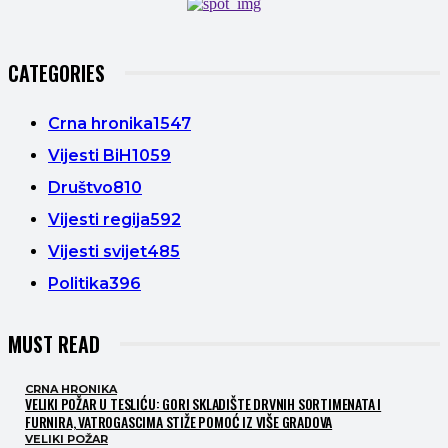
CATEGORIES
Crna hronika
1547
Vijesti BiH
1059
Društvo
810
Vijesti regija
592
Vijesti svijet
485
Politika
396
MUST READ
CRNA HRONIKA
VELIKI POŽAR U TESLIĆU: GORI SKLADIŠTE DRVNIH SORTIMENATA I
FURNIRA, VATROGASCIMA STIŽE POMOĆ IZ VIŠE GRADOVA
VELIKI POŽAR