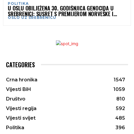
POLITIKA
U OSLU OBILJEŽENA 30. GODIŠNJICA GENOCIDA U
SREBRENICI: SUSRET S PREMIJEROM NORVEŠKE I
OSLO UZ SREBRENICU
GRADONAČELNICOM OSLA
CATEGORIES
Crna hronika
1547
Vijesti BiH
1059
Društvo
810
Vijesti regija
592
Vijesti svijet
485
Politika
396