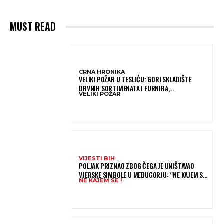
MUST READ
CRNA HRONIKA
VELIKI POŽAR U TESLIĆU: GORI SKLADIŠTE
DRVNIH SORTIMENATA I FURNIRA,
VELIKI POŽAR
VATROGASCIMA STIŽE POMOĆ IZ VIŠE GRADOVA
VIJESTI BIH
POLJAK PRIZNAO ZBOG ČEGA JE UNIŠTAVAO
VJERSKE SIMBOLE U MEĐUGORJU: “NE KAJEM SE I
NE KAJEM SE !
PONOVIO BIH SVE”